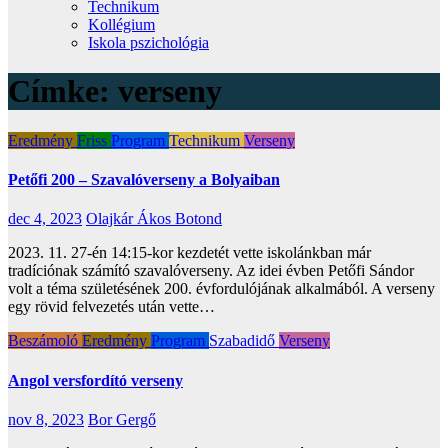
Technikum
Kollégium
Iskola pszichológia
Címke:
verseny
Eredmény
Friss
Program
Technikum
Verseny
Petőfi 200 – Szavalóverseny a Bolyaiban
dec 4, 2023
Olajkár Ákos Botond
2023. 11. 27-én 14:15-kor kezdetét vette iskolánkban már
tradíciónak számító szavalóverseny. Az idei évben Petőfi Sándor
volt a téma születésének 200. évfordulójának alkalmából. A verseny
egy rövid felvezetés után vette…
Beszámoló
Eredmény
Program
Szabadidő
Verseny
Angol versfordító verseny
nov 8, 2023
Bor Gergő