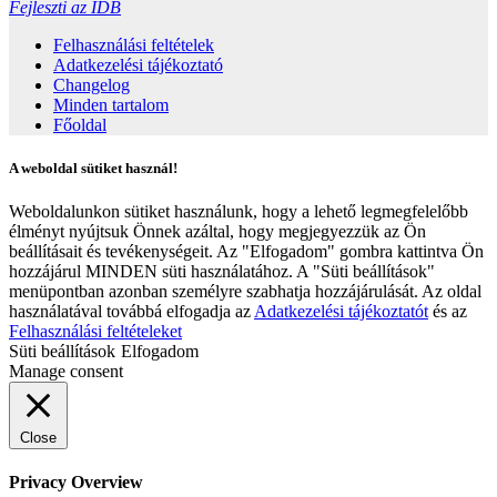
Fejleszti az IDB
Felhasználási feltételek
Adatkezelési tájékoztató
Changelog
Minden tartalom
Főoldal
A weboldal sütiket használ!
Weboldalunkon sütiket használunk, hogy a lehető legmegfelelőbb
élményt nyújtsuk Önnek azáltal, hogy megjegyezzük az Ön
beállításait és tevékenységeit. Az "Elfogadom" gombra kattintva Ön
hozzájárul MINDEN süti használatához. A "Süti beállítások"
menüpontban azonban személyre szabhatja hozzájárulását. Az oldal
használatával továbbá elfogadja az
Adatkezelési tájékoztatót
és az
Felhasználási feltételeket
Süti beállítások
Elfogadom
Manage consent
Close
Privacy Overview