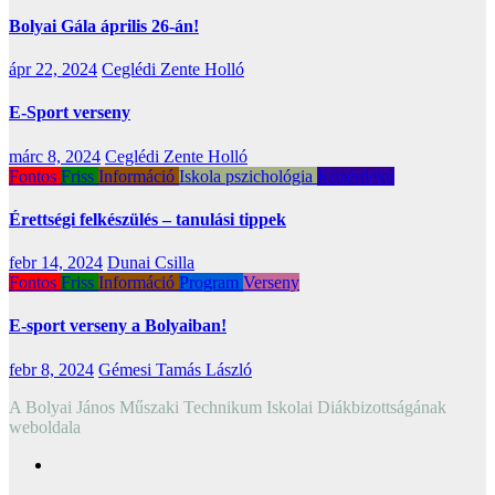
Bolyai Gála április 26-án!
ápr 22, 2024
Ceglédi Zente Holló
E-Sport verseny
márc 8, 2024
Ceglédi Zente Holló
Fontos
Friss
Információ
Iskola pszichológia
Közérdekű
Érettségi felkészülés – tanulási tippek
febr 14, 2024
Dunai Csilla
Fontos
Friss
Információ
Program
Verseny
E-sport verseny a Bolyaiban!
febr 8, 2024
Gémesi Tamás László
A Bolyai János Műszaki Technikum Iskolai Diákbizottságának
weboldala