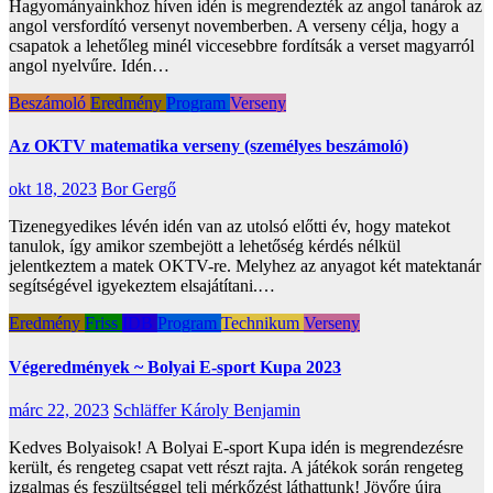
Hagyományainkhoz híven idén is megrendezték az angol tanárok az
angol versfordító versenyt novemberben. A verseny célja, hogy a
csapatok a lehetőleg minél viccesebbre fordítsák a verset magyarról
angol nyelvűre. Idén…
Beszámoló
Eredmény
Program
Verseny
Az OKTV matematika verseny (személyes beszámoló)
okt 18, 2023
Bor Gergő
Tizenegyedikes lévén idén van az utolsó előtti év, hogy matekot
tanulok, így amikor szembejött a lehetőség kérdés nélkül
jelentkeztem a matek OKTV-re. Melyhez az anyagot két matektanár
segítségével igyekeztem elsajátítani.…
Eredmény
Friss
IDB
Program
Technikum
Verseny
Végeredmények ~ Bolyai E-sport Kupa 2023
márc 22, 2023
Schläffer Károly Benjamin
Kedves Bolyaisok! A Bolyai E-sport Kupa idén is megrendezésre
került, és rengeteg csapat vett részt rajta. A játékok során rengeteg
izgalmas és feszültséggel teli mérkőzést láthattunk! Jövőre újra