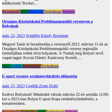
találkozunk! Rocket…
Beszámoló
Friss
Program
Technikum
Verseny
Országos Középiskolai Problémamegoldó versenyen a
Bolyaisok
márc 22, 2023
Schläffer Károly Benjamin
Megyeri Tanár úr beszámolója a versenyről 2023. március 11-én az
Országos Középiskolai Problémamegoldó verseny regionális
fordulójában vettek részt bolyaisok. A !Vadulj meg Bolyai! nevű
csapat tagjai: Kocsis Dániel, Karácsony Kornél,…
Friss
Gyűlés
Információ
Technikum
E-sport verseny eredményhirdetés időpontja
márc 15, 2023
Ceglédi Zente Holló
Kedves Bolyaisok! Mindenkit várunk március 22-én szerdán 12:00-
kor a 2023-mas Bolyai E-sport Kupa eredményhirdetésére, a
tornateremben.
Beszámoló
Eredmény
Friss
Technikum
Verseny