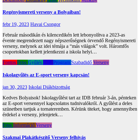
Regényismereti verseny a Bolyaiban!
febr 19, 2023
Havai Csongor
Február másodikán és kilencedikén lett lebonyolítva a 2023-as
évente megrendezett nagy népszerűségnek örvendő Regényismereti
verseny, melynek az idei témája a “más világok” volt. Háromfős
csoportokban kellett jelentkezni a iskola helyi…
Fontos
Friss
Gyűlés
IDB
Program
Szabadidő
Verseny
Iskolagyűlés az E-sport verseny kapcsán!
jan 30, 2023
Iskolai Diákbizottság
Kedves Bolyaisok! Iskolagyűlést tart az IDB február 3-án, pénteken
az E-sport versennyel kapcsolatos tudnivalókról. A gyűlést a deles
szünetben tartjuk a tornateremben. Kérünk titeket, hogy amennyiben
érdekel a verseny, jelenjetek…
Friss
Információ
Verseny
Szakmai Plakátkészítő Verseny felhívás