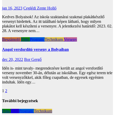
jan 16, 2023
Ceglédi Zente Holló
Kedves Bolyaisok! Az iskola szaktanárai szakmai plakátkészítő
versenyt hirdettek. Az itt található képen látható, hogy milyen
plakátot kell készíteni a versenyre. A jelentkezési határidő: 2023. 02.
28. A versenyre nem…
Beszámoló
Friss
Program
Technikum
Verseny
Angol versfordító verseny a Bolyaiban
dec 20, 2022
Bor Gergő
Idén is- mint tavaly- megrendezésre került az angol versfordító
verseny november 30-án, délután az iskolában. Egy egész terem tele
volt versenyzőkkel, akik főleg csapatban, de egyesek egyénien
indultak. Idén egy…
Bejegyzés
1
2
navigáció
További bejegyzések
Friss
IDB
Program
Technikum