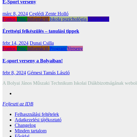
E-Sport verseny
márc 8, 2024
Ceglédi Zente Holló
Fontos
Friss
Információ
Iskola pszichológia
Közérdekű
Érettségi felkészülés – tanulási tippek
febr 14, 2024
Dunai Csilla
Fontos
Friss
Információ
Program
Verseny
E-sport verseny a Bolyaiban!
febr 8, 2024
Gémesi Tamás László
A Bolyai János Műszaki Technikum Iskolai Diákbizottságának webol
Fejleszti az IDB
Felhasználási feltételek
Adatkezelési tájékoztató
Changelog
Minden tartalom
Főoldal