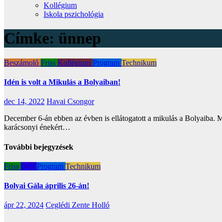
Kollégium
Iskola pszichológia
Címke:
ünnep
Beszámoló
Friss
Kollégium
Program
Technikum
Idén is volt a Mikulás a Bolyaiban!
dec 14, 2022
Havai Csongor
December 6-án ebben az évben is ellátogatott a mikulás a Bolyaiba. 
karácsonyi énekért…
További bejegyzések
Friss
IDB
Program
Technikum
Bolyai Gála április 26-án!
ápr 22, 2024
Ceglédi Zente Holló