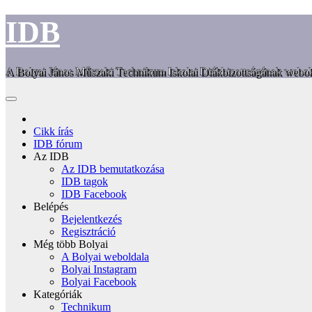
Skip
IDB
to
content
A Bolyai János Műszaki Technikum Iskolai Diákbizottságának webol
Cikk írás
IDB fórum
Az IDB
Az IDB bemutatkozása
IDB tagok
IDB Facebook
Belépés
Bejelentkezés
Regisztráció
Még több Bolyai
A Bolyai weboldala
Bolyai Instagram
Bolyai Facebook
Kategóriák
Technikum