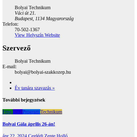
Bolyai Technikum
Váci út 21.
Budapest
,
1134
Magyarország
Telefon:
70-502-1367
View Helyszín Website
Szervező
Bolyai Technikum
E-mail:
bolyai@bolyai-szakkozep.hu
Év tanára szavazás
»
További bejegyzések
Friss
IDB
Program
Technikum
Bolyai Gála április 26-án!
ápr 22, 2024
Ceglédi Zente Holló