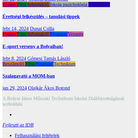
Fontos
Friss
Információ
Iskola pszichológia
Közérdekű
Érettségi felkészülés – tanulási tippek
febr 14, 2024
Dunai Csilla
Fontos
Friss
Információ
Program
Verseny
E-sport verseny a Bolyaiban!
febr 8, 2024
Gémesi Tamás László
Beszámoló
Friss
Program
Technikum
Szalagavató a MOM-ban
jan 29, 2024
Olajkár Ákos Botond
A Bolyai János Műszaki Technikum Iskolai Diákbizottságának
weboldala
Fejleszti az IDB
Felhasználási feltételek