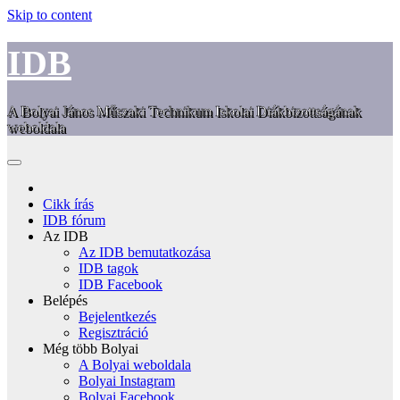
Skip to content
IDB
A Bolyai János Műszaki Technikum Iskolai Diákbizottságának
weboldala
Cikk írás
IDB fórum
Az IDB
Az IDB bemutatkozása
IDB tagok
IDB Facebook
Belépés
Bejelentkezés
Regisztráció
Még több Bolyai
A Bolyai weboldala
Bolyai Instagram
Bolyai Facebook